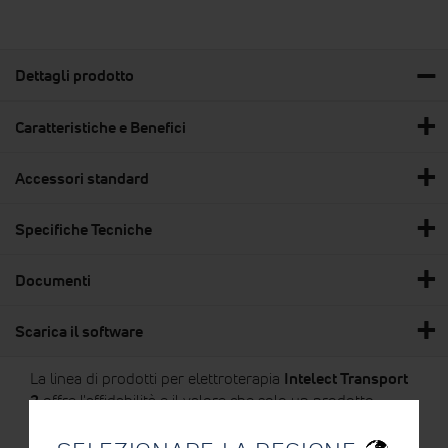
Dettagli prodotto
Caratteristiche e Benefici
Accessori standard
Specifiche Tecniche
Documenti
Scarica il software
La linea di prodotti per elettroterapia
Intelect Transport
2
offre l'affidabilità e il valore che solo un prodotto
Chattanooga può offrire.