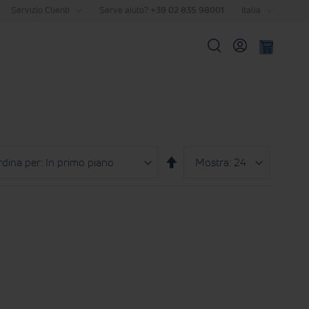
Servizio Clienti
Serve aiuto?
+39 02 835 98001
Italia
Cerca
a
Mostra
per
Imposta
pagina
la
direzione
decrescente