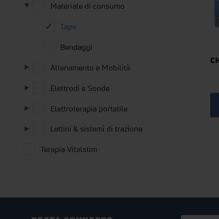
Materiale di consumo
Tape
Bendaggi
C
Allenamento e Mobilità
Elettrodi e Sonde
Elettroterapia portatile
Lettini & sistemi di trazione
Chatt
Tape
Terapia Vitalstim
è
un
nastro
adesivo
ipoallerg
realizzato
in
cotone