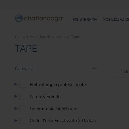
FISIOTERAPIA
MOBILIZZAZIO
Home
Materiale di consumo
Tape
TAPE
Categoria
1
el
Elettroterapia professionale
Caldo & Freddo
Laserterapia LightForce
Onde d'urto Focalizzate & Radiali