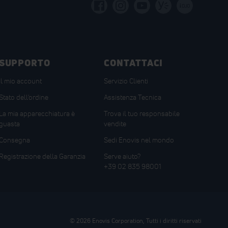
i
DJO
SUPPORTO
CONTATTACI
Il mio account
Servizio Clienti
Stato dell'ordine
Assistenza Tecnica
La mia apparecchiatura è
Trova il tuo responsabile
guasta
vendite
Consegna
Sedi Enovis nel mondo
Registrazione della Garanzia
Serve aiuto?
+39 02 835 98001
© 2026 Enovis Corporation, Tutti i diritti riservati