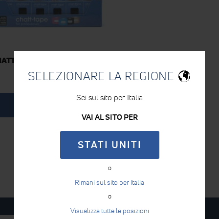
HATT TAPE
SELEZIONARE LA REGIONE
Sei sul sito per Italia
SCOPRI DI PIÙ
VAI AL SITO PER
STATI UNITI
o
Rimani sul sito per Italia
enico
o
Visualizza tutte le posizioni