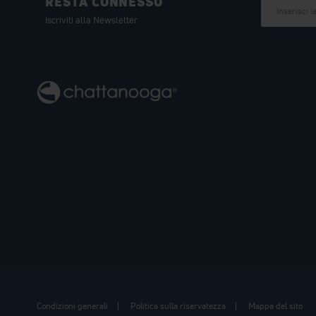
RESTA CONNESSO
di
altissima
Iscriviti alla Newsletter
qualità,
privo
di
lattice.
La
traspiraz
...
Scopri
di
più
Condizioni generali
Politica sulla riservatezza
Mappa del sito