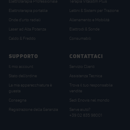
Elettroterapia Professionale
Terapia Vitalstim Plus
Elettroterapia portatile
Lettini & Sistemi per Trazione
Onde d'urto radiali
Allenamento e Mobilità
Laser ad Alta Potenza
Elettrodi & Sonde
Caldo & Freddo
Consumabili
SUPPORTO
CONTATTACI
Il mio account
Servizio Clienti
Stato dell'ordine
Assistenza Tecnica
La mia apparecchiatura è
Trova il tuo responsabile
guasta
vendite
Consegna
Sedi Enovis nel mondo
Registrazione della Garanzia
Serve aiuto?
+39 02 835 98001