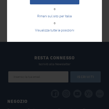
o
Rimani sul sito per Italia
o
Visualizza tutte le posizioni
RESTA CONNESSO
Iscriviti alla Newsletter
Iscriviti
ISCRIVITI
alla
nostra
Newsletter:
i
DJO
NEGOZIO