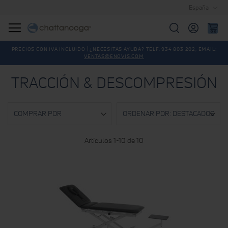
España
Buscar
PRECIOS CON IVA INCLUIDO | ¿NECESITAS AYUDA? TELF. 934 803 202, EMAIL:
VENTAS@ENOVIS.COM
TRACCIÓN & DESCOMPRESIÓN
COMPRAR POR
Artículos
1
-
10
de
10