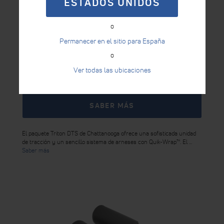
ESTADOS UNIDOS
o
Permanecer en el sitio para España
o
Ver todas las ubicaciones
PAQUETE TRITON DTS
SABER MÁS
El paquete Triton DTS de Chattanooga ofrece una sofisticada unidad
de tracción y un sencillo sistema de arneses con Quik-Wrap™. El ...
Saber más