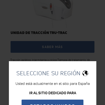
UNIDAD DE TRACCIÓN TRU-TRAC
SABER MÁS
Tracción estática, intermitente o cíclica Tiempos de tratamiento, de
descanso y de ciclos definidos por el usuario 10 protocolos definidos
por el ...
Saber más
SELECCIONE SU REGIÓN
Usted está actualmente en el sitio para España
IR AL SITIO DEDICADO PARA