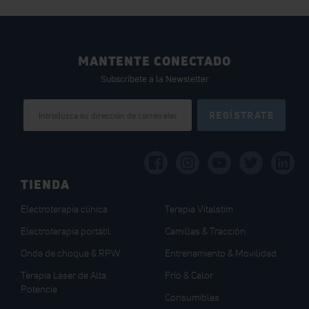
MANTENTE CONECTADO
Subscríbete a la Newsletter
Inscríbase
REGÍSTRATE
a
nuestro
boletín
de
noticias:
TIENDA
Electroterapia clínica
Terapia Vitalstim
Electroterapia portátil
Camillas & Tracción
Onda de choque & RPW
Entrenamiento & Movilidad
Terapia Láser de Alta
Frío & Calor
Potencia
Consumibles