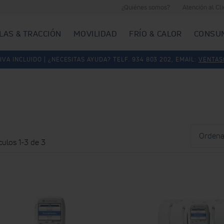
¿Quiénes somos?
Atención al Cl
LAS & TRACCIÓN
MOVILIDAD
FRÍO & CALOR
CONSU
IVA INCLUIDO | ¿NECESITAS AYUDA? TELF. 934 803 202, EMAIL:
VENTAS
Ordenar
por
ículos
1
-
3
de
3