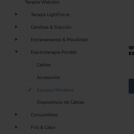
Terapia Vitalstim
Terapia LightForce
Camillas & Tracción
Entrenamiento & Movilidad
W
Electroterapia Portátil
E
Cables
Accesorios
Equipos Wireless
Dispositivos de Cables
Descubr
Vamos
WIRELES
la
a
PROFESS
Consumibles
estimulac
iniciar
4CH
inalámbri
Multi-
STANDA
WIRELES
Sesiones
es
Frío & Calor
PROFESS
WIRELES
un