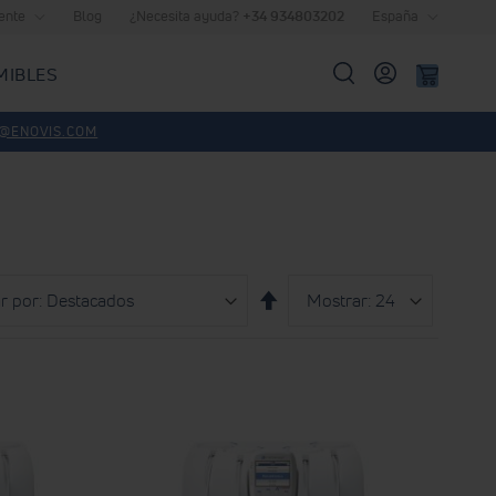
iente
Blog
¿Necesita ayuda?
+34 934803202
España
MIBLES
Buscar
@ENOVIS.COM
Mostrar
por
Fijar
página
Dirección
Descendente