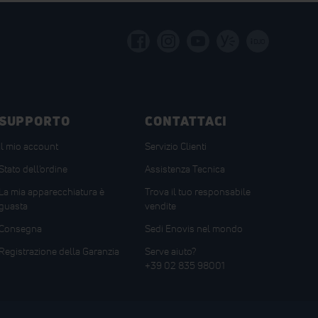
i
DJO
SUPPORTO
CONTATTACI
Il mio account
Servizio Clienti
Stato dell'ordine
Assistenza Tecnica
La mia apparecchiatura è
Trova il tuo responsabile
guasta
vendite
Consegna
Sedi Enovis nel mondo
Registrazione della Garanzia
Serve aiuto?
+39 02 835 98001