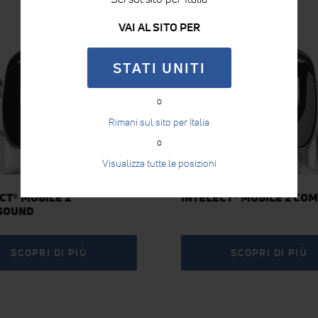
VAI AL SITO PER
STATI UNITI
o
Rimani sul sito per Italia
o
Visualizza tutte le posizioni
CT® MOBILE 2
INTELECT® MOBILE 2 CO
SOUND
SCOPRI DI PIÙ
SCOPRI DI PIÙ