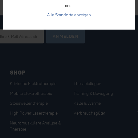
oder
Alle Standorte anzeigen
ANMELDEN
SHOP
Klinische Elektrotherapie
Therapieliegen
Mobile Elektrotherapie
Training & Bewegung
Stosswellentherapie
Kälte & Wärme
High Power Lasertherapie
Verbrauchsgüter
Neuromuskuläre Analyse &
Therapie