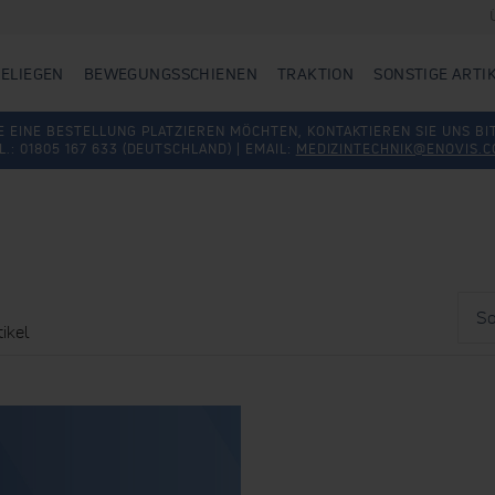
ELIEGEN
BEWEGUNGSSCHIENEN
TRAKTION
SONSTIGE ARTI
E EINE BESTELLUNG PLATZIEREN MÖCHTEN, KONTAKTIEREN SIE UNS BI
L.: 01805 167 633 (DEUTSCHLAND) | EMAIL:
MEDIZINTECHNIK@ENOVIS.
Sorti
nach
ikel