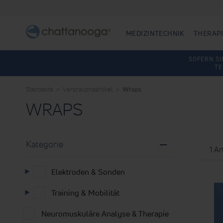
MEDIZINTECHNIK
THERAPI
SOFERN SI
TE
Startseite
Verbrauchsartikel
Wraps
WRAPS
Kategorie
1
Art
Elektroden & Sonden
Training & Mobilität
Neuromuskuläre Analyse & Therapie