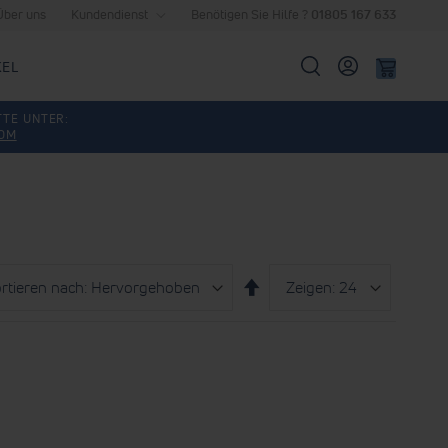
Über uns
Kundendienst
Benötigen Sie Hilfe ?
01805 167 633
KEL
Suche
TTE UNTER:
COM
eren
Zeigen
pro
Absteigend
Seite
sortieren