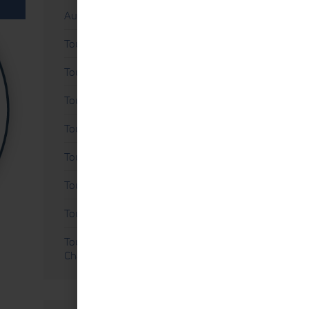
Autre
Tout savoir sur l'Échographie
Tout savoir sur l'Électrostimulation
Tout savoir sur l'Électrothérapie
Tout savoir sur la Décompression
Tout savoir sur la Thérapie Laser
Tout savoir sur les Ondes de Choc
Tout savoir sur les Tables
Tout savoir sur nos Centres d'Excellence
Chattanooga®