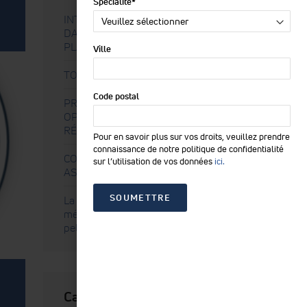
Spécialité
*
INTÉRÊT DE LA TECHNOLOGIE TECAR
DANS LE TRAITEMENT DE LA FASCIITE
PLANTAIRE
Ville
TOUT SAVOIR SUR LA TECAR THÉRAPIE
Code postal
PROTHÈSE DU GENOU : COMMENT
OPTIMISER LA RÉCUPÉRATION ET LA
RÉÉDUCATION ?
Pour en savoir plus sur vos droits, veuillez prendre
connaissance de notre politique de confidentialité
COMMENT TRAITER 3 DEFICIENCES
sur l’utilisation de vos données
ici.
ASSOCIEES A LA GONARTHROSE
La TENS, une approche non
médicamenteuse pour la congestion
pelvienne
Categories