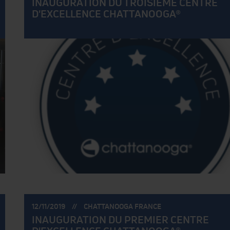
INAUGURATION DU TROISIÈME CENTRE
D'EXCELLENCE CHATTANOOGA®
POSTÉ
POSTÉ
12/11/2019
CHATTANOOGA FRANCE
LE:
PAR:
INAUGURATION DU PREMIER CENTRE