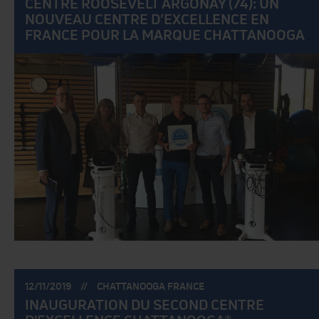
CENTRE ROOSEVELT ARGONAY (74): UN
NOUVEAU CENTRE D’EXCELLENCE EN
FRANCE POUR LA MARQUE CHATTANOOGA
POSTÉ
POSTÉ
12/11/2019
CHATTANOOGA FRANCE
LE:
PAR:
INAUGURATION DU SECOND CENTRE