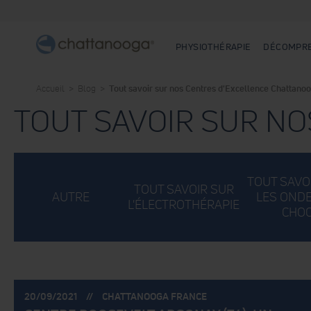
4
article(s)
PHYSIOTHÉRAPIE
DÉCOMPRE
Accueil
Blog
Tout savoir sur nos Centres d'Excellence Chattano
TOUT SAVOIR SUR NO
TOUT SAVO
TOUT SAVOIR SUR
AUTRE
LES ONDE
L'ÉLECTROTHÉRAPIE
CHO
POSTÉ
POSTÉ
20/09/2021
CHATTANOOGA FRANCE
LE:
PAR: