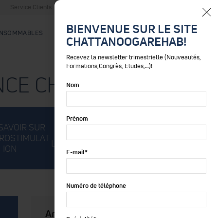
Service Clients
Service de Location
Blog
France
BIENVENUE SUR LE SITE
NSOMMABLES
CHATTANOOGAREHAB!
Rechercher
Recevez la newsletter trimestrielle (Nouveautés,
Formations,Congrès, Etudes,…)!
ENCE CHATTANOOGA®
Nom
Prénom
SAVOIR SUR
TOUT SAVOIR SUR
TOUT SAVOIR SUR
TROSTIMULAT
LA THÉRAPIE LASER
LES TABLES
ION
E-mail
*
Numéro de téléphone
Articles récents