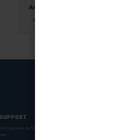
Archives
SUPPORT
CONTACTEZ-NOUS
Mon appareil ne fonctionne
Service Clients
pas
Support technique