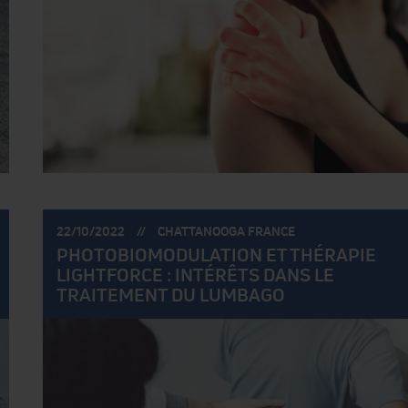
POSTÉ
POSTÉ
22/10/2022
CHATTANOOGA FRANCE
LE:
PAR:
PHOTOBIOMODULATION ET THÉRAPIE
LIGHTFORCE : INTÉRÊTS DANS LE
TRAITEMENT DU LUMBAGO