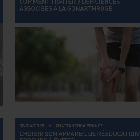
COMMENT TRAITER 3 DEFICIENCES
ASSOCIEES A LA GONARTHROSE
POSTÉ
POSTÉ
08/04/2025
CHATTANOOGA FRANCE
LE:
PAR:
CHOISIR SON APPAREIL DE RÉÉDUCATION 