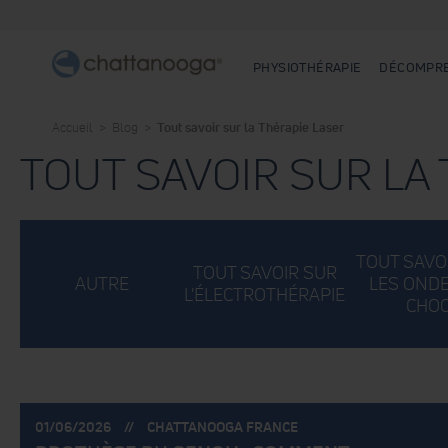
Articles
1
à
15
PHYSIOTHÉRAPIE
DÉCOMPRE
sur
un
total
Accueil
Blog
Tout savoir sur la Thérapie Laser
de
27
TOUT SAVOIR SUR LA
TOUT SAVO
TOUT SAVOIR SUR
AUTRE
LES ONDE
L'ÉLECTROTHÉRAPIE
CHO
POSTÉ
POSTÉ
01/06/2026
CHATTANOOGA FRANCE
LE:
PAR: