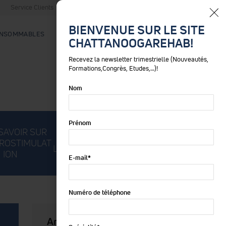
Service Clients
Service de Location
Blog
France
BIENVENUE SUR LE SITE
NSOMMABLES
CHATTANOOGAREHAB!
Rechercher
Recevez la newsletter trimestrielle (Nouveautés,
Formations,Congrès, Etudes,…)!
Nom
Prénom
SAVOIR SUR
TOUT SAVOIR SUR
TOUT SAVOIR SUR
TROSTIMULAT
LA THÉRAPIE LASER
LES TABLES
ION
E-mail
*
Numéro de téléphone
Articles récents