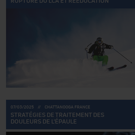
RUPTURE DU LCA ET RÉÉDUCATION
POSTÉ
POSTÉ
07/03/2025
CHATTANOOGA FRANCE
LE:
PAR:
STRATÉGIES DE TRAITEMENT DES
DOULEURS DE L'ÉPAULE