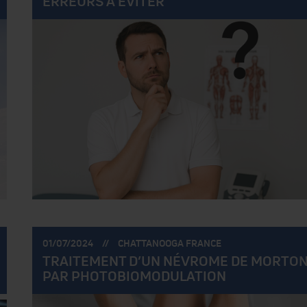
ERREURS À ÉVITER
POSTÉ
POSTÉ
01/07/2024
CHATTANOOGA FRANCE
LE:
PAR:
TRAITEMENT D’UN NÉVROME DE MORTO
PAR PHOTOBIOMODULATION