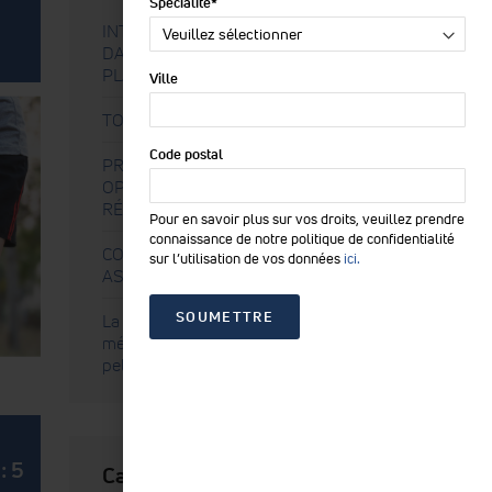
Spécialité
*
INTÉRÊT DE LA TECHNOLOGIE TECAR
DANS LE TRAITEMENT DE LA FASCIITE
PLANTAIRE
Ville
TOUT SAVOIR SUR LA TECAR THÉRAPIE
Code postal
PROTHÈSE DU GENOU : COMMENT
OPTIMISER LA RÉCUPÉRATION ET LA
RÉÉDUCATION ?
Pour en savoir plus sur vos droits, veuillez prendre
connaissance de notre politique de confidentialité
COMMENT TRAITER 3 DEFICIENCES
sur l’utilisation de vos données
ici.
ASSOCIEES A LA GONARTHROSE
La TENS, une approche non
médicamenteuse pour la congestion
pelvienne
: 5
Categories