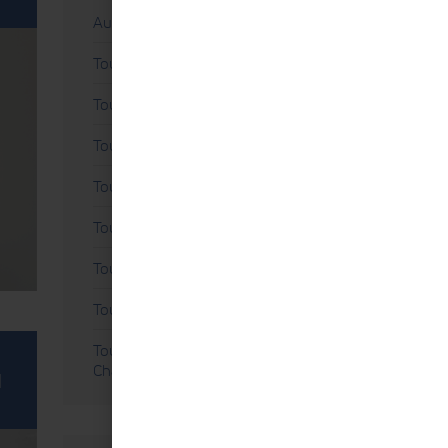
Autre
Tout savoir sur l'Échographie
Tout savoir sur l'Électrostimulation
Tout savoir sur l'Électrothérapie
Tout savoir sur la Décompression
Tout savoir sur la Thérapie Laser
Tout savoir sur les Ondes de Choc
Tout savoir sur les Tables
Tout savoir sur nos Centres d'Excellence
Chattanooga®
N