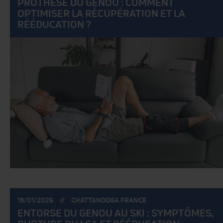
PROTHÈSE DU GENOU : COMMENT
OPTIMISER LA RÉCUPÉRATION ET LA
RÉÉDUCATION ?
POSTÉ
POSTÉ
19/01/2026
CHATTANOOGA FRANCE
LE:
PAR:
ENTORSE DU GENOU AU SKI : SYMPTÔMES,