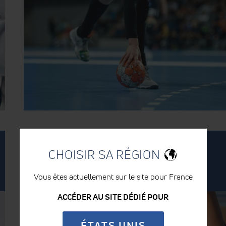
POSTÉ
POSTÉ
12/03/2024
CHATTANOOGA FRANCE
LE:
PAR:
CHOISIR SA RÉGION
CAS CLINIQUE : TRAITEMENT D’UNE
PÉRIOSTITE TIBIALE BILATÉRALE PAR
Vous êtes actuellement sur le site pour France
THÉRAPIE-COMBINÉE
ACCÉDER AU SITE DÉDIÉ POUR
ÉTATS UNIS