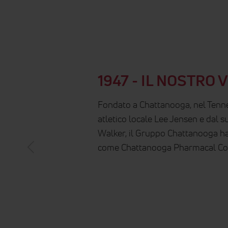
1947 - IL NOSTRO 
Fondato a Chattanooga, nel Tenne
atletico locale Lee Jensen e dal su
Walker, il Gruppo Chattanooga ha i
come Chattanooga Pharmacal C