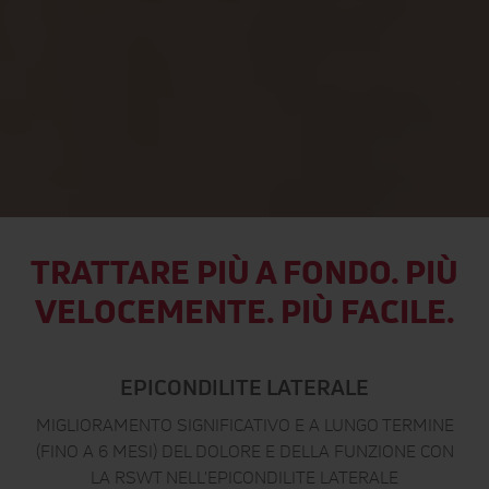
TRATTARE PIÙ A FONDO. PIÙ
VELOCEMENTE. PIÙ FACILE.
TERAPIA A ONDE D'URTO
EPICONDILITE LATERALE
MIGLIORAMENTO SIGNIFICATIVO E A LUNGO TERMINE
RI
(FINO A 6 MESI) DEL DOLORE E DELLA FUNZIONE CON
LA RSWT NELL'EPICONDILITE LATERALE